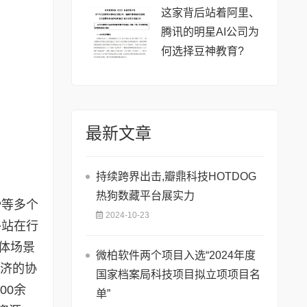
这家背后站着阿里、
腾讯的明星AI公司为
何选择豆神教育?
最新文章
持续跨界出击,瓣鼎科技HOTDOG
热狗数藏平台展实力
P等多个
2024-10-23
终站在行
实体场景
微柏软件两个项目入选“2024年度
经济的协
国家档案局科技项目拟立项项目名
00余
单”