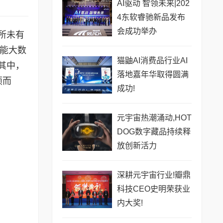
AI驱动 智领未来|202
4东软睿驰新品发布
会成功举办
所未有
智能大数
猫鼬AI消费品行业AI
其中，
落地嘉年华取得圆满
颖而
成功!
元宇宙热潮涌动,HOT
DOG数字藏品持续释
放创新活力
深耕元宇宙行业!瓣鼎
科技CEO史明荣获业
内大奖!